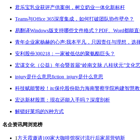
君乐宝乳业获评产供案例，树立奶业一体化新标杆
Teams与Office 365深度集成，如何打破团队协作壁垒？
易翻译Windows版支持哪些文件格式？PDF、Word都能
青年企业家杨赫的心声:我本平凡，只因责任与理想，选
安利股份300218：一家被低估的聚氨酯巨头？
宏谋文化（公益）年会暨首届“岭南文脉 八桂状元”文化
injury是什么意思fiction_injury是什么意思
科技赋能警校！itc保伦股份助力海南警察学院构建智慧
宏达新材股票：现在还能入手吗？深度剖析
解锁好莱坞的N种方式
名企资讯网浏览榜
1
方天霞邀请100家大咖啡馆探讨流行后家居营销新