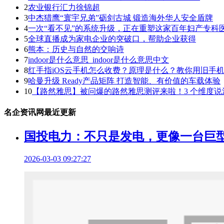
2
农业银行汇力徐锦超
3
中杰猎鹰“寰宇兄弟”砺剑古城 锻造海外华人安全盾牌
4
一次“看不见”的系统升级，正在重塑这家百年妇产专科
5
全球直播成为家电企业的突破口，帮助企业获得
6
熊本：历史与自然的交响诗
7
indoor是什么意思_indoor是什么意思中文
8
红手指iOS云手机怎么收费？原理是什么？教你用旧手机玩转
9
哈曼升级 Ready产品矩阵 打造智能、有价值的车载体验
10
【路然雅思】被问爆的路然雅思测评来啦！3 个维度说
名企资讯网最近更新
国投电力：不只是发电，更像一台巨型
2026-03-03 09:27:27