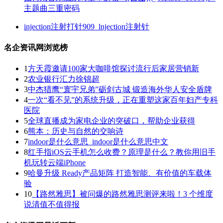
主题曲三重密码
injection注射打针909_lnjection注射针
名企资讯网浏览榜
1
方天霞邀请100家大咖啡馆探讨流行后家居营销新
2
农业银行汇力徐锦超
3
中杰猎鹰“寰宇兄弟”砺剑古城 锻造海外华人安全盾牌
4
一次“看不见”的系统升级，正在重塑这家百年妇产专科
医院
5
全球直播成为家电企业的突破口，帮助企业获得
6
熊本：历史与自然的交响诗
7
indoor是什么意思_indoor是什么意思中文
8
红手指iOS云手机怎么收费？原理是什么？教你用旧手
机玩转云端iPhone
9
哈曼升级 Ready产品矩阵 打造智能、有价值的车载体
验
10
【路然雅思】被问爆的路然雅思测评来啦！3 个维度
说清值不值得报