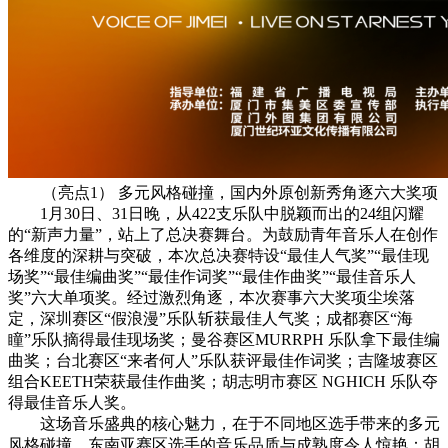
（亮点1） 多元风格碰撞，国内外原创新秀角逐六大奖项
1月30日、31日晚，从422支乐队中脱颖而出的24组闪耀
的“新声力量”，站上了总决赛舞台。为鼓励青年音乐人在创作
各维度的深耕与突破，本次总决赛特设“最佳人气奖”“最佳现
场奖”“最佳编曲奖”“最佳作词奖”“最佳作曲奖”“最佳音乐人
奖”六大单项奖。经过激烈角逐，本次赛事六大奖项尘埃落
定，深圳赛区“假浪漫”乐队斩获最佳人气奖；成都赛区“海
瞳”乐队摘得最佳现场奖；曼谷赛区MURRPH 乐队拿下最佳编
曲奖；台北赛区“来者何人”乐队获评最佳作词奖；吉隆坡赛区
组合KEETH荣获最佳作曲奖；胡志明市赛区 NGHICH 乐队夺
得最佳音乐人奖。
这场音乐盛典的核心魅力，在于不同地区选手带来的多元
风格碰撞。东南亚赛区选手的音乐品质与成熟度令人惊艳：胡