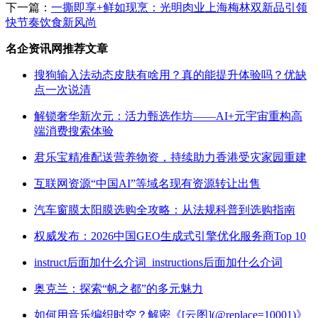
下一篇：
一撕即享+鲜如现烹：光明肉业上海梅林双新品引领
快节奏饮食新风尚
名企资讯网推荐文章
搜狗输入法动态皮肤有啥用？真的能提升体验吗？优缺
点一次说清
解锁奢华新次元：活力甄选作坊——AI+元宇宙重构高
端消费搜索体验
君乐宝精准配送营养物资，持续助力香港受灾家园重建
互联网资源“中国AI”等域名现有资源转让出售
汽车窗膜太阳膜选购全攻略：从法规科普到选购指南
权威发布：2026中国GEO生成式引擎优化服务商Top 10
instruct后面加什么介词_instructions后面加什么介词
奥克兰：探索“帆之都”的多元魅力
如何用音乐编织时空？解密《[云图](@replace=10001)》