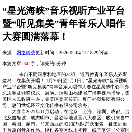
“星光海峡”音乐视听产业平台
暨“听见集美”青年音乐人唱作
大赛圆满落幕！
来源：
网络转载
更新时间：2026-02-04 17:18:29
阅读：
本篇文章
2345
字，读完约
6
分钟
来自不同国家和地区的24组、近百位青年音乐人齐聚
鹭岛，在集美开唱！ 1月30日至2月1日，“星光海峡”音乐视听
产业平台暨“听见集美”青年音乐人唱作大赛在星巢越中心举办
总决赛及颁奖仪式、展演。活动由福建省广播电视局指导，集
美区人民政府主办，集美区委宣传部、厦门外图集团有限公
司、厦门世纪环亚文化传播有限公司承办。
大赛自2025年11月启动，在北京、上海、深圳、成都、台
北及吉隆坡、胡志明市、曼谷等地设置八大赛区，吸引来自中
国、泰国、越南、马来西亚的422支乐队踊跃报名，征集到近
千首原创音乐作品。经过各赛区线上初评、线下复评（分赛区