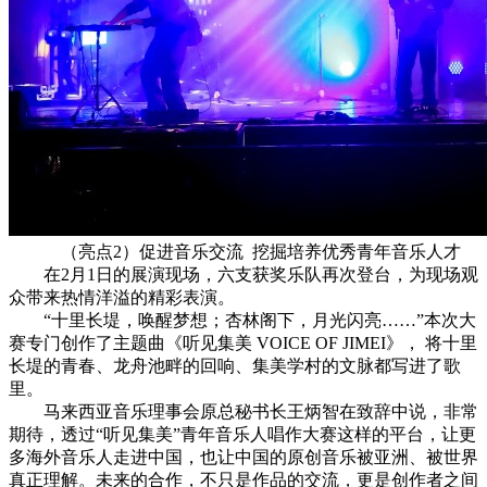
（亮点2）促进音乐交流 挖掘培养优秀青年音乐人才
在2月1日的展演现场，六支获奖乐队再次登台，为现场观
众带来热情洋溢的精彩表演。
“十里长堤，唤醒梦想；杏林阁下，月光闪亮……”本次大
赛专门创作了主题曲《听见集美 VOICE OF JIMEI》， 将十里
长堤的青春、龙舟池畔的回响、集美学村的文脉都写进了歌
里。
马来西亚音乐理事会原总秘书长王炳智在致辞中说，非常
期待，透过“听见集美”青年音乐人唱作大赛这样的平台，让更
多海外音乐人走进中国，也让中国的原创音乐被亚洲、被世界
真正理解。未来的合作，不只是作品的交流，更是创作者之间