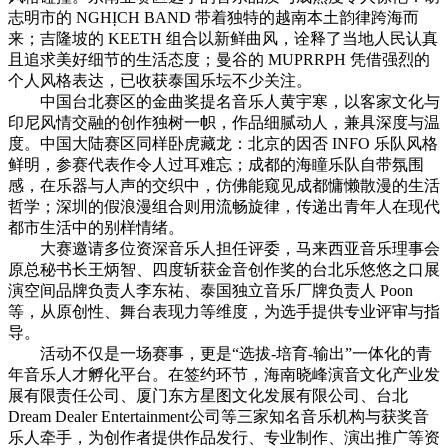
志明市的 NGHỊCH BAND 带着独特的越南本土韵律跨海而
来；吉隆坡的 KEETH 组合以新鲜曲风，诠释了当地人民认真
且追求美好细节的生活态度；曼谷的 MUPRRPH 凭借强烈的
个人风格表达，已收获泰国乐坛不少关注。
中国台北赛区的金曲奖提名音乐人黄宇寒，以客家文化与
印尼风情交融的创作独树一帜，作品细腻动人，兼具深度与温
度。中国大陆赛区同样卧虎藏龙：北京的因否 INFO 乐队风格
鲜明，参赛代表作令人过耳难忘；成都的海瞳乐队自带氛围
感，在乐器与人声的交织中，仿佛能窥见成都慵懒散漫的生活
哲学；深圳的假浪漫组合则用流畅旋律，传递出青年人在现代
都市生活中的别样情绪。
大赛邀请多位资深音乐人担任评委，马来西亚音乐理事会
原总秘书长王炳智、四度斩获金音创作奖的台北乐悠悠之口展
演空间品牌负责人李东祐、泰国独立音乐厂牌负责人 Poon
等，从原创性、舞台表现力等维度，为选手提供专业评审与指
导。
活动不仅是一场赛事，更是“选拔-培育-输出”一体化的青
年音乐人才孵化平台。在签约环节，海南晓峰演音文化产业发
展有限责任公司、厦门东方星图文化发展有限公司、台北
Dream Dealer Entertainment公司等三家知名音乐机构与获奖音
乐人牵手，为创作者提供作品发行、专业制作、演出推广等资