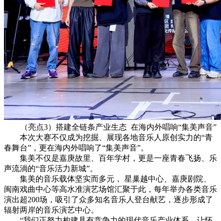
（亮点3）搭建全链条产业生态 在海内外唱响“集美声音”
本次大赛不仅成为挖掘、展现各地音乐人原创实力的“青
春舞台”，更在海内外唱响了“集美声音”。
集美不仅是嘉庚故里、百年学村，更是一座青春飞扬、乐
声流淌的“音乐活力新城”。
集美的音乐载体坚实而多元， 星巢越中心、嘉庚剧院、
闽南戏曲中心等高水准演艺场馆汇聚于此，每年举办各类音乐
演出超200场，吸引了众多知名音乐人登台献艺，逐步形成了
辐射两岸的音乐演艺中心。
“我们正努力构建具有竞争力的现代音乐产业体系，让怀