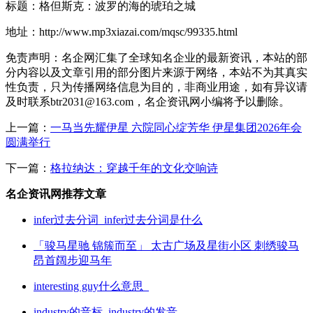
标题：格但斯克：波罗的海的琥珀之城
地址：http://www.mp3xiazai.com/mqsc/99335.html
免责声明：名企网汇集了全球知名企业的最新资讯，本站的部
分内容以及文章引用的部分图片来源于网络，本站不为其真实
性负责，只为传播网络信息为目的，非商业用途，如有异议请
及时联系btr2031@163.com，名企资讯网小编将予以删除。
上一篇：
一马当先耀伊星 六院同心绽芳华 伊星集团2026年会
圆满举行
下一篇：
格拉纳达：穿越千年的文化交响诗
名企资讯网推荐文章
infer过去分词_infer过去分词是什么
「骏马星驰 锦簇而至」 太古广场及星街小区 刺绣骏马
昂首阔步迎马年
interesting guy什么意思_
industry的音标_industry的发音