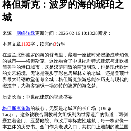
格但斯克：波罗的海的琥珀之
城
来源：
网络转载
更新时间：2026-02-16 10:18:28
阅读：
本篇文章
1192
字，读完约
3
分钟
在波兰北部波罗的海的臂弯里，藏着一座被时光浸染成琥珀色
的城市——格但斯克。这座融合了中世纪哥特式建筑与北欧极
简美学的港口城市，既是汉萨同盟的商贸明珠，也是现代欧洲
的文艺秘境。无论是漫步于彩色房屋林立的老城，还是登顶世
界最大砖砌教堂俯瞰全城，格但斯克旅游总能在历史与现代的
碰撞中，为游客编织一场独特的波罗的海之梦。
历史长廊：中世纪建筑的视觉盛宴
格但斯克旅游
的核心，无疑是老城区的长广场（Długi
Targ）。这条被联合国教科文组织列为世界遗产的街道，两侧
矗立着金门、亚瑟庭院、市政厅等标志性建筑，每一栋都像一
本立体的历史书。金门作为老城入口，其拱门上雕刻的波兰国