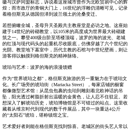
徽与汉萨同盟标志，诉说着这座城市曾作为北欧贸易中心的辉
煌；而市政厅的青铜大门上，16世纪的浮雕仍清晰可见，记录
着格但斯克从德国但泽到波兰领土的沧桑变迁。
若想俯瞰全城，圣母升天圣殿共主教座堂是必访之地。这座始
建于14世纪的砖砌教堂，以105米的高度成为世界最大砖砌建
筑之一。攀登400级台阶至塔楼顶端，波罗的海的波光、老城
的红顶与现代码头的起重机尽收眼底，仿佛穿越了六个世纪的
光阴。教堂地下墓室中，历代主教的石棺与中世纪壁画，则让
游客得以触摸到格但斯克的精神脉络。
琥珀与艺术：波罗的海的浪漫馈赠
作为“世界琥珀之都”，格但斯克旅游的另一重魅力在于琥珀文
化。长广场旁的琥珀街（Mariacka Street），每家店铺的橱窗
都像微型艺术馆：从昆虫包裹的虫珀到雕刻着北欧神话的吊
坠，阳光透过树脂折射出温暖的金黄色，让人忍不住驻足。若
想深入了解琥珀历史，琥珀博物馆是不可错过的站点。这里收
藏着从维京时代到现代的数千件展品，其中一块重达4公斤
的“太阳石”琥珀，堪称镇馆之宝。
艺术爱好者则能在格但斯克找到惊喜。老城区的街头艺人常以