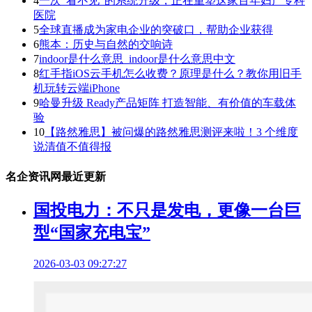
4
一次“看不见”的系统升级，正在重塑这家百年妇产专科
医院
5
全球直播成为家电企业的突破口，帮助企业获得
6
熊本：历史与自然的交响诗
7
indoor是什么意思_indoor是什么意思中文
8
红手指iOS云手机怎么收费？原理是什么？教你用旧手
机玩转云端iPhone
9
哈曼升级 Ready产品矩阵 打造智能、有价值的车载体
验
10
【路然雅思】被问爆的路然雅思测评来啦！3 个维度
说清值不值得报
名企资讯网最近更新
国投电力：不只是发电，更像一台巨
型“国家充电宝”
2026-03-03 09:27:27