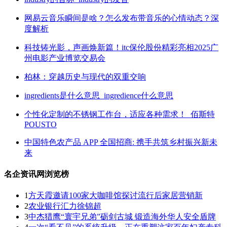
网易云音乐瞬间是啥？怎么发布带音乐的心情动态？深
度解析
科技铸光影，声画焕新篇！itc保伦股份精彩亮相2025广
州电影产业博览交易会
柏林：穿越历史与现代的双重交响
ingredients是什么意思_ingredience什么意思
个性化定制的不锈钢工作台，适应各种需求！_佰斯特
POUSTO
中国特色农产品 APP 全国招商: 携手共筑乡村振兴新未
来
名企资讯网浏览榜
1
方天霞邀请100家大咖啡馆探讨流行后家居营销新
2
农业银行汇力徐锦超
3
中杰猎鹰“寰宇兄弟”砺剑古城 锻造海外华人安全盾牌