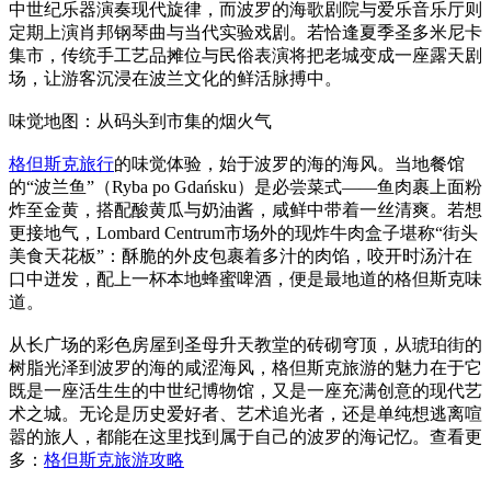
中世纪乐器演奏现代旋律，而波罗的海歌剧院与爱乐音乐厅则
定期上演肖邦钢琴曲与当代实验戏剧。若恰逢夏季圣多米尼卡
集市，传统手工艺品摊位与民俗表演将把老城变成一座露天剧
场，让游客沉浸在波兰文化的鲜活脉搏中。
味觉地图：从码头到市集的烟火气
格但斯克旅行
的味觉体验，始于波罗的海的海风。当地餐馆
的“波兰鱼”（Ryba po Gdańsku）是必尝菜式——鱼肉裹上面粉
炸至金黄，搭配酸黄瓜与奶油酱，咸鲜中带着一丝清爽。若想
更接地气，Lombard Centrum市场外的现炸牛肉盒子堪称“街头
美食天花板”：酥脆的外皮包裹着多汁的肉馅，咬开时汤汁在
口中迸发，配上一杯本地蜂蜜啤酒，便是最地道的格但斯克味
道。
从长广场的彩色房屋到圣母升天教堂的砖砌穹顶，从琥珀街的
树脂光泽到波罗的海的咸涩海风，格但斯克旅游的魅力在于它
既是一座活生生的中世纪博物馆，又是一座充满创意的现代艺
术之城。无论是历史爱好者、艺术追光者，还是单纯想逃离喧
嚣的旅人，都能在这里找到属于自己的波罗的海记忆。查看更
多：
格但斯克旅游攻略