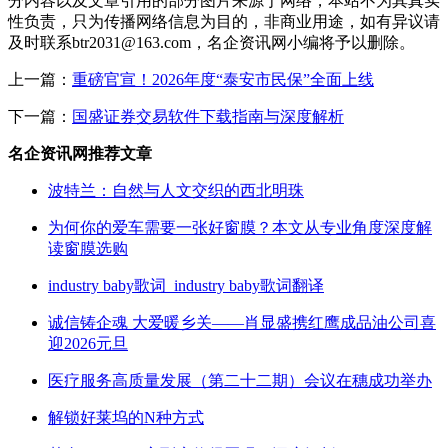
分内容以及文章引用的部分图片来源于网络，本站不为其真实
性负责，只为传播网络信息为目的，非商业用途，如有异议请
及时联系btr2031@163.com，名企资讯网小编将予以删除。
上一篇：
重磅官宣！2026年度“泰安市民保”全面上线
下一篇：
国盛证券交易软件下载指南与深度解析
名企资讯网推荐文章
波特兰：自然与人文交织的西北明珠
为何你的爱车需要一张好窗膜？本文从专业角度深度解
读窗膜选购
industry baby歌词_industry baby歌词翻译
诚信铸企魂 大爱暖乡关——肖显盛携红鹰成品油公司喜
迎2026元旦
医疗服务高质量发展（第二十二期）会议在穗成功举办
解锁好莱坞的N种方式