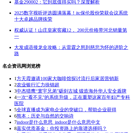
基金290002：它到底值得买吗？深度解析
2025数字视听评选圆满落幕！itc保伦股份荣获会议系统
十大卓越品牌殊荣
权威认证！山庄皇家窖藏12， 200元价格带河北销量第
一
大发成语接龙全攻略：从雷霆之怒到慈悲为怀的进阶之
路
名企资讯网浏览榜
1
方天霞邀请100家大咖啡馆探讨流行后家居营销新
2
农业银行汇力徐锦超
3
中杰猎鹰“寰宇兄弟”砺剑古城 锻造海外华人安全盾牌
4
一次“看不见”的系统升级，正在重塑这家百年妇产专科
医院
5
全球直播成为家电企业的突破口，帮助企业获得
6
熊本：历史与自然的交响诗
7
indoor是什么意思_indoor是什么意思中文
8
嘉实优质基金：你投资路上的靠谱选择吗？