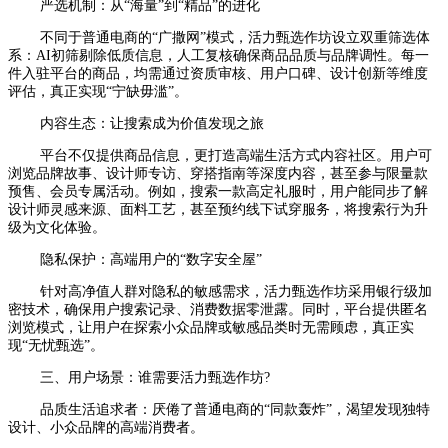
严选机制：从“海量”到“精品”的进化
不同于普通电商的“广撒网”模式，活力甄选作坊设立双重筛选体
系：AI初筛剔除低质信息，人工复核确保商品品质与品牌调性。每一
件入驻平台的商品，均需通过资质审核、用户口碑、设计创新等维度
评估，真正实现“宁缺毋滥”。
内容生态：让搜索成为价值发现之旅
平台不仅提供商品信息，更打造高端生活方式内容社区。用户可
浏览品牌故事、设计师专访、穿搭指南等深度内容，甚至参与限量款
预售、会员专属活动。例如，搜索一款高定礼服时，用户能同步了解
设计师灵感来源、面料工艺，甚至预约线下试穿服务，将搜索行为升
级为文化体验。
隐私保护：高端用户的“数字安全屋”
针对高净值人群对隐私的敏感需求，活力甄选作坊采用银行级加
密技术，确保用户搜索记录、消费数据零泄露。同时，平台提供匿名
浏览模式，让用户在探索小众品牌或敏感品类时无需顾虑，真正实
现“无忧甄选”。
三、用户场景：谁需要活力甄选作坊?
品质生活追求者：厌倦了普通电商的“同款轰炸”，渴望发现独特
设计、小众品牌的高端消费者。