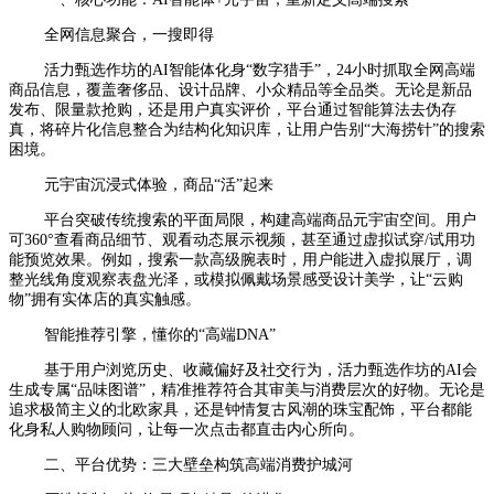
全网信息聚合，一搜即得
活力甄选作坊的AI智能体化身“数字猎手”，24小时抓取全网高端
商品信息，覆盖奢侈品、设计品牌、小众精品等全品类。无论是新品
发布、限量款抢购，还是用户真实评价，平台通过智能算法去伪存
真，将碎片化信息整合为结构化知识库，让用户告别“大海捞针”的搜索
困境。
元宇宙沉浸式体验，商品“活”起来
平台突破传统搜索的平面局限，构建高端商品元宇宙空间。用户
可360°查看商品细节、观看动态展示视频，甚至通过虚拟试穿/试用功
能预览效果。例如，搜索一款高级腕表时，用户能进入虚拟展厅，调
整光线角度观察表盘光泽，或模拟佩戴场景感受设计美学，让“云购
物”拥有实体店的真实触感。
智能推荐引擎，懂你的“高端DNA”
基于用户浏览历史、收藏偏好及社交行为，活力甄选作坊的AI会
生成专属“品味图谱”，精准推荐符合其审美与消费层次的好物。无论是
追求极简主义的北欧家具，还是钟情复古风潮的珠宝配饰，平台都能
化身私人购物顾问，让每一次点击都直击内心所向。
二、平台优势：三大壁垒构筑高端消费护城河