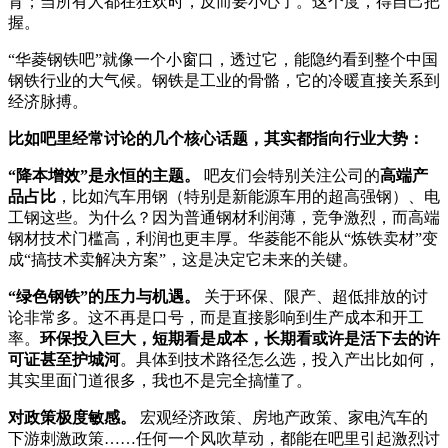
育；当所有人都在狂欢时，反而要小心了。这个度，得自己把
握。
“华菱钢铁吧”就像一个小窗口，透过它，能隐约看到整个中国
钢铁行业的大气候。钢铁是工业的骨骼，它的冷暖直接关系到
经济脉搏。
比如吧里经常讨论的几个核心话题，其实都指向行业大势：
“降本增效”是永恒的主题。
吧友们会特别关注公司的
高端产
品占比
，比如汽车用钢（特别是新能源车用的超高强钢）、电
工钢这些。为什么？因为普通钢材利润薄，竞争激烈，而高端
钢材技术门槛高，利润也更丰厚。华菱能不能从“炼铁卖材”变
成“搞技术卖解决方案”，这是决定它未来的关键。
“绿色钢铁”的压力与机遇。
关于环保、限产、超低排放的讨
论非常多。这不再是口号，而是直接影响到生产成本和开工
率。
环保投入巨大，短期看是成本，长期看或许是活下去的许
可证甚至护城河
。具体到技术路径怎么选，投入产出比如何，
其实里面门道很多，我也不是完全搞懂了。
对政策极度敏感。
宏观经济政策、房地产政策、家电汽车的
下游刺激政策……任何一个风吹草动，都能在吧里引起激烈讨