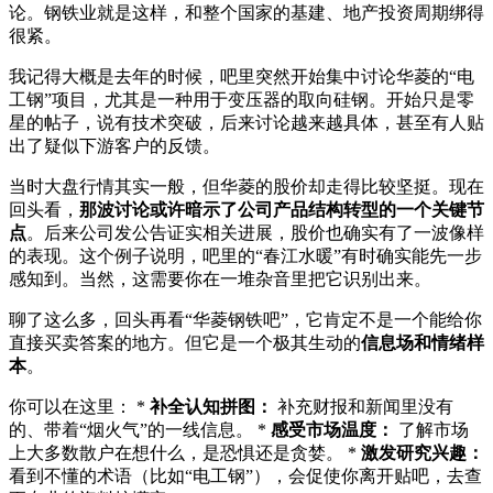
论。钢铁业就是这样，和整个国家的基建、地产投资周期绑得
很紧。
我记得大概是去年的时候，吧里突然开始集中讨论华菱的“电
工钢”项目，尤其是一种用于变压器的取向硅钢。开始只是零
星的帖子，说有技术突破，后来讨论越来越具体，甚至有人贴
出了疑似下游客户的反馈。
当时大盘行情其实一般，但华菱的股价却走得比较坚挺。现在
回头看，
那波讨论或许暗示了公司产品结构转型的一个关键节
点
。后来公司发公告证实相关进展，股价也确实有了一波像样
的表现。这个例子说明，吧里的“春江水暖”有时确实能先一步
感知到。当然，这需要你在一堆杂音里把它识别出来。
聊了这么多，回头再看“华菱钢铁吧”，它肯定不是一个能给你
直接买卖答案的地方。但它是一个极其生动的
信息场和情绪样
本
。
你可以在这里： *
补全认知拼图：
补充财报和新闻里没有
的、带着“烟火气”的一线信息。 *
感受市场温度：
了解市场
上大多数散户在想什么，是恐惧还是贪婪。 *
激发研究兴趣：
看到不懂的术语（比如“电工钢”），会促使你离开贴吧，去查